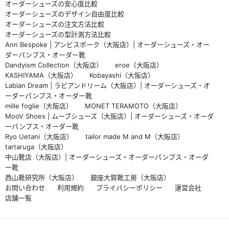
オーダーシューズの安心度比較
オーダーシューズのデザイン自由度比較
オーダーシューズの注文方法比較
オーダーシューズの型計測方法比較
Ann Bespoke | アンビスポーク（大阪店）| オーダーシューズ・オー
ダーパンプス・オーダー靴
Dandyism Collection（大阪店）
eroe（大阪店）
KASHIYAMA（大阪店）
Kobayashi（大阪店）
Labian Dream | ラビアンドリーム（大阪店）| オーダーシューズ・オ
ーダーパンプス・オーダー靴
mille foglie（大阪店）
MONET TERAMOTO（大阪店）
MooV Shoes | ムーブシューズ（大阪店）| オーダーシューズ・オーダ
ーパンプス・オーダー靴
Ryo Uetani（大阪店）
tailor made M and M（大阪店）
tartaruga（大阪店）
中山靴店（大阪店）| オーダーシューズ・オーダーパンプス・オーダ
ー靴
西山靴研究所（大阪店）
銀座大賀靴工房（大阪店）
お問い合わせ
利用規約
プライバシーポリシー
運営会社
店舗一覧