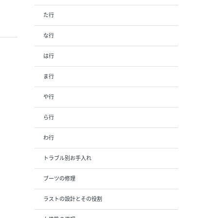
た行
な行
は行
ま行
や行
ら行
わ行
トラブル別お手入れ
ブーツの修理
ラストの設計とその役割