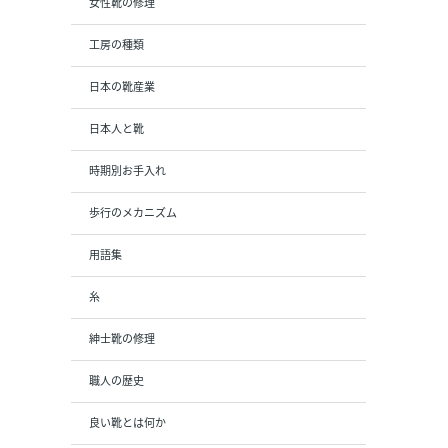
女性靴の修理
工房の種類
日本の靴産業
日本人と靴
時期別お手入れ
歩行のメカニズム
用語集
糸
紳士靴の修理
職人の歴史
良い靴とは何か