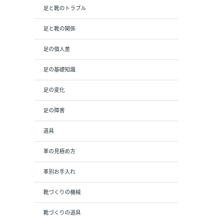
足と靴のトラブル
足と靴の関係
足の個人差
足の基礎知識
足の変化
足の障害
道具
革の見極め方
革別お手入れ
靴づくりの機械
靴づくりの道具