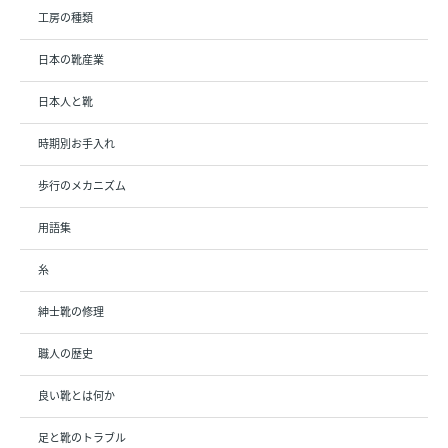
工房の種類
日本の靴産業
日本人と靴
時期別お手入れ
歩行のメカニズム
用語集
糸
紳士靴の修理
職人の歴史
良い靴とは何か
足と靴のトラブル