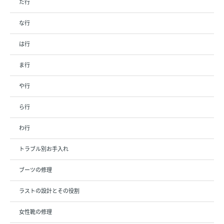
た行
な行
は行
ま行
や行
ら行
わ行
トラブル別お手入れ
ブーツの修理
ラストの設計とその役割
女性靴の修理