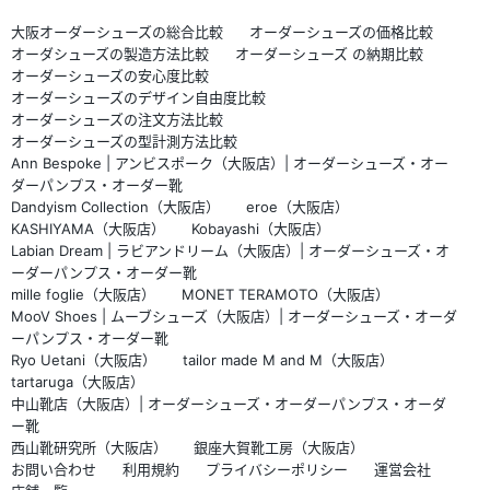
大阪オーダーシューズの総合比較
オーダーシューズの価格比較
オーダシューズの製造方法比較
オーダーシューズ の納期比較
オーダーシューズの安心度比較
オーダーシューズのデザイン自由度比較
オーダーシューズの注文方法比較
オーダーシューズの型計測方法比較
Ann Bespoke | アンビスポーク（大阪店）| オーダーシューズ・オー
ダーパンプス・オーダー靴
Dandyism Collection（大阪店）
eroe（大阪店）
KASHIYAMA（大阪店）
Kobayashi（大阪店）
Labian Dream | ラビアンドリーム（大阪店）| オーダーシューズ・オ
ーダーパンプス・オーダー靴
mille foglie（大阪店）
MONET TERAMOTO（大阪店）
MooV Shoes | ムーブシューズ（大阪店）| オーダーシューズ・オーダ
ーパンプス・オーダー靴
Ryo Uetani（大阪店）
tailor made M and M（大阪店）
tartaruga（大阪店）
中山靴店（大阪店）| オーダーシューズ・オーダーパンプス・オーダ
ー靴
西山靴研究所（大阪店）
銀座大賀靴工房（大阪店）
お問い合わせ
利用規約
プライバシーポリシー
運営会社